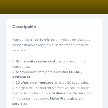
Descripción
Franquicia
#1 de Servicios
en México en ajustes y
composturas de ropa, en el sector más exitoso de
servicios.
✅
No necesitas saber costura
para adquirir la
Franquicia.
✅ Acompañamiento para encontrar
LOCAL
y
PERSONAL
.
✅
20 años en el mercado
; más de 90 sucursales.
✅ Margen de utilidad muy atractivo, por los bajos
costos de producción y
alta demanda del servicio
.
✅ Multipremiada como
Mejor Franquicia en
Servicios
.