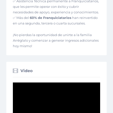
✅ Asistencia Técnica permanente a Franquiciatarios,
que les permite operar con éxito y cubrir
necesidades de apoyo, experiencia y conocimientos.
✅ Más del
60% de Franquiciatarios
han reinvertido
en una segunda, tercera o cuarta sucursales.
¡No pierdas la oportunidad de unirte a la familia
Arréglalo y comenzar a generar ingresos adicionales
hoy mismo!
Video