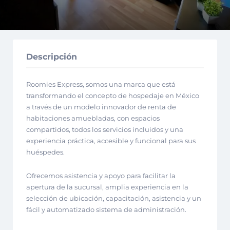
Descripción
Roomies Express, somos una marca que está
transformando el concepto de hospedaje en México
a través de un modelo innovador de renta de
habitaciones amuebladas, con espacios
compartidos, todos los servicios incluidos y una
experiencia práctica, accesible y funcional para sus
huéspedes.
Ofrecemos asistencia y apoyo para facilitar la
apertura de la sucursal, amplia experiencia en la
selección de ubicación, capacitación, asistencia y un
fácil y automatizado sistema de administración.