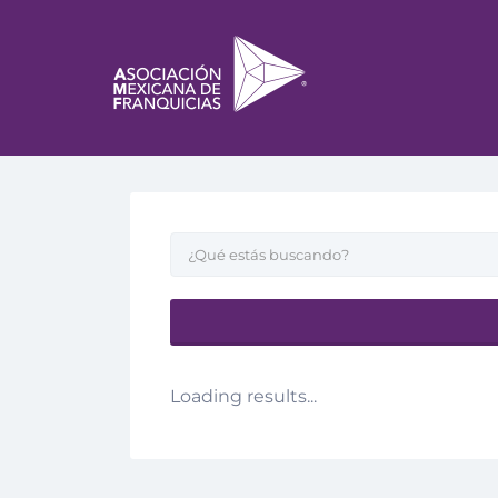
Loading results...