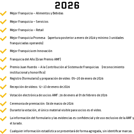
2026
Mejor Franquicia – Alimentos y Bebidas
Mejor Franquicia – Servicios
Mejor Franquicia – Retail
Mejor Franquicia Promesa (apertura posterior a enero de 2024 y mínimo 3 unidades
franquiciadas operando)
Mejor Franquicia en Innovación
Franquicia del Año (Gran Premio AMF)
Premio Juan Huerdo – A la Contribución al Sistema de Franquicias (reconocimiento
institucional y honorífico)
Registro (formulario) y preparación de video: 05–20 de enero de 2026
Recepción de videos: 12–23 de enero de 2026
Votación electrónica de socios AMF: 26 de enero al 01 de febrero de 2026
Ceremonia de premiación: 04 de marzo de 2026
Durante la votación, el único material visible para socios es el video.
La información del formulario y las evidencias es confidencial y de uso exclusivo de la AMF y
el Jurado.
Cualquier información estadística se presentará de forma agregada, sin identificar marcas.