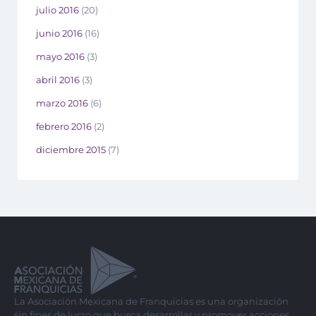
julio 2016
(20)
junio 2016
(16)
mayo 2016
(3)
abril 2016
(3)
marzo 2016
(6)
febrero 2016
(2)
diciembre 2015
(7)
La Asociación Mexicana de Franquicias es una organización
sin fines de lucro que busca desarrollar y promover acciones