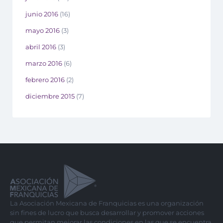
junio 2016
(16)
mayo 2016
(3)
abril 2016
(3)
marzo 2016
(6)
febrero 2016
(2)
diciembre 2015
(7)
La Asociación Mexicana de Franquicias es una organización
sin fines de lucro que busca desarrollar y promover acciones
que permitan mejorar las condiciones en las que se encuentra