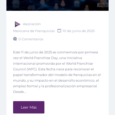
Asociación
Mexicana de Franquicias
10 de junio de 2025
0 Comentarios
Este 11 de junio de 2025 se conmemora por primera
vez el World Franchise Day, una iniciativa
internacional promovida por el World Franchise
Council (WFC). Esta fecha nace para reconocer el
papel transformador del modelo de franquicias en el
mundo, y su impacto en el desarrollo económico, el
empleo formal y la profesionalización empresarial.
Desde…
Leer Más