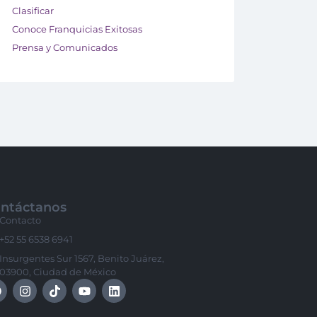
Clasificar
Conoce Franquicias Exitosas
Prensa y Comunicados
ntáctanos
Contacto
+52 55 6538 6941
Insurgentes Sur 1567, Benito Juárez,
03900, Ciudad de México