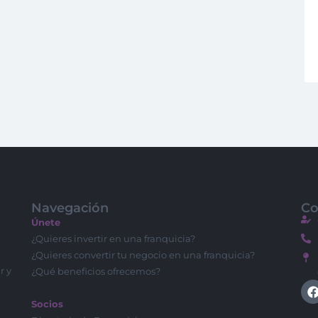
Navegación
Co
Únete
¿Quieres invertir en una franquicia?
¿Quieres convertir tu negocio en una franquicia?
r y
¿Qué beneficios ofrecemos?
Socios