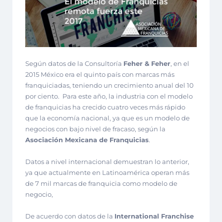
Según datos de la Consultoría
Feher & Feher
, en el
2015 México era el quinto país con marcas más
franquiciadas, teniendo un crecimiento anual del 10
por ciento. Para este año, la industria con el modelo
de franquicias ha crecido cuatro veces más rápido
que la economía nacional, ya que es un modelo de
negocios con bajo nivel de fracaso, según la
Asociación Mexicana de Franquicias
.
Datos a nivel internacional demuestran lo anterior,
ya que actualmente en Latinoamérica operan más
de 7 mil marcas de franquicia como modelo de
negocio,
De acuerdo con datos de la
International Franchise