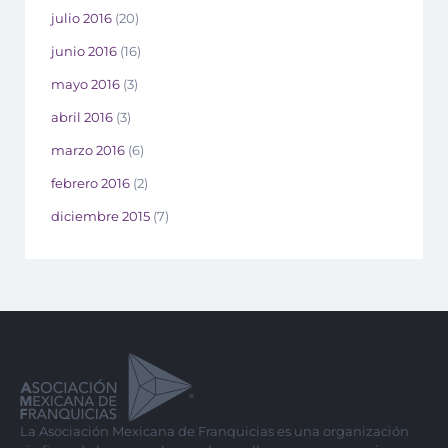
julio 2016
(20)
junio 2016
(16)
mayo 2016
(3)
abril 2016
(3)
marzo 2016
(6)
febrero 2016
(2)
diciembre 2015
(7)
La Asociación Mexicana de Franquicias es una organización