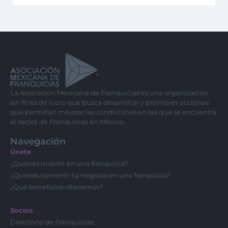
La Asociación Mexicana de Franquicias es una organización
sin fines de lucro que busca desarrollar y promover acciones
que permitan mejorar las condiciones en las que se encuentra
el sector de Franquicias en México.
Navegación
Únete
¿Quieres invertir en una franquicia?
¿Quieres convertir tu negocio en una franquicia?
¿Qué beneficios ofrecemos?
Socios
Directorio de Franquicias