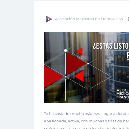
Asociación Mexicana de Franquicias
Te ha costado mucho esfuerzo llegar a donde 
apasionada, activa, con muchas ganas de hace
creíste en ella; a pesar de los obstáculos y dif