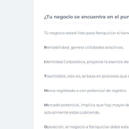
¿Tu negocio se encuentra en el pun
Tú negocio estará listo para franquiciar si tie
R
entabilidad, genera utilidades atractivas.
I
dentidad Corporativa, proyecta la esencia de
T
rasmisible, esto es, se basa en procesos que
M
arca registrada o con potencial de registro.
M
ercado potencial, implica que hay mayor de
actualmente estás cubriendo.
O
peración, el negocio a franquiciar debe est