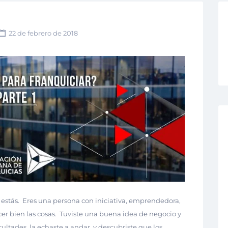
22 de febrero de 2018
estás.
Eres una persona con iniciativa, emprendedora,
r bien las cosas.
Tuviste una buena idea de negocio y
icultades, la echaste a andar, y descubriste que los