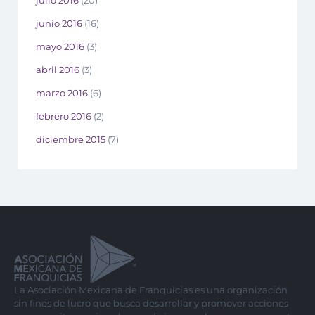
junio 2016
(16)
mayo 2016
(3)
abril 2016
(3)
marzo 2016
(6)
febrero 2016
(2)
diciembre 2015
(7)
La Asociación Mexicana de Franquicias es una organización
sin fines de lucro que busca desarrollar y promover acciones