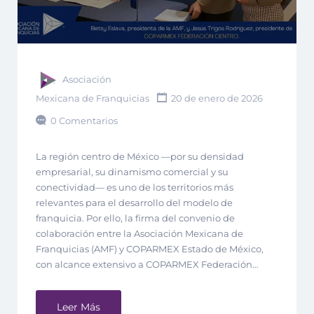
Asociación
Mexicana de Franquicias
20 de enero de 2026
0 Comentarios
La región centro de México —por su densidad
empresarial, su dinamismo comercial y su
conectividad— es uno de los territorios más
relevantes para el desarrollo del modelo de
franquicia. Por ello, la firma del convenio de
colaboración entre la Asociación Mexicana de
Franquicias (AMF) y COPARMEX Estado de México,
con alcance extensivo a COPARMEX Federación…
Leer Más