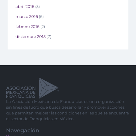
abril 2016
(3)
marzo 2016
(6)
febrero 2016
(2)
diciembre 2015
(7)
La Asociación Mexicana de Franquicias es una organización
sin fines de lucro que busca desarrollar y promover acciones
que permitan mejorar las condiciones en las que se encuentra
el sector de Franquicias en México.
Navegación