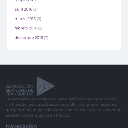
abril 2016
(3)
marzo 2016
(6)
febrero 2016
(2)
diciembre 2015
(7)
La Asociación Mexicana de Franquicias es una organización
sin fines de lucro que busca desarrollar y promover acciones
que permitan mejorar las condiciones en las que se encuentra
el sector de Franquicias en México.
Navegación