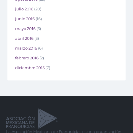
julio 2016
(20)
junio 2016
(16)
mayo 2016
(3)
abril 2016
(3)
marzo 2016
(6)
febrero 2016
(2)
diciembre 2015
(7)
La Asociación Mexicana de Franquicias es una organización